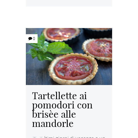
0
Tartellette ai
pomodori con
brisèe alle
mandorle