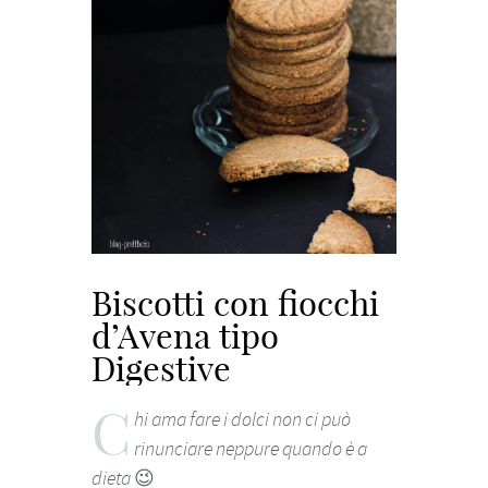
Biscotti con fiocchi
d’Avena tipo
Digestive
C
hi ama fare i dolci non ci può
rinunciare neppure quando è a
dieta 😉