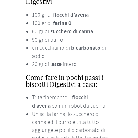
Digestivi
100 gr di
fiocchi d’avena
100 gr di
farina 0
60 gr di
zucchero di canna
90 gr di burro
un cucchiaino di
bicarbonato
di
sodio
20 gr di
latte
intero
Come fare in pochi passi i
biscotti Digestivi a casa:
Trita finemente i
fiocchi
d’avena
con un robot da cucina.
Unisci la farina, lo zucchero di
canna ed il burro e trita tutto,
aggiungete poi il bicarbonato di