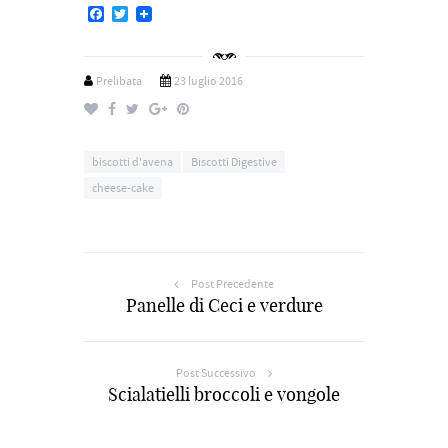
Facebook
Twitter
Prelibata
23 luglio 2016
biscotti d'avena
Biscotti Digestive
cheese-cake
Post Precedente
Panelle di Ceci e verdure
Post Successivo
Scialatielli broccoli e vongole